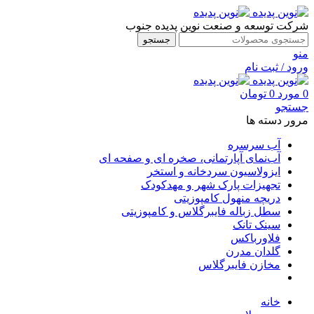
شرکت توسعه و صنعت نوین پدیده جنوب
جستجو
منو
ورود / ثبت نام
0
مورد
0
تومان
جستجو
مرور دسته ها
آب سرسره
آب‌نمای آپارتمانی، صخره ای و صفحه ای
ایزولاسیون سردخانه و استخر
تجهیزات پارک شهر و مهدکودک
دریچه منهول کامپوزیتی
سطل زباله فایبرگلاس و کامپوزیتی
سینک تانک
فلاورباکس
گلدان مدرن
مخازن فایبرگلاس
خانه