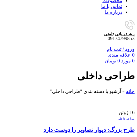
محصولات
تماس با ما
درباره ما
پـشـتـیـبانی تلفنی
09174799853
ورود / ثبت نام
0
علاقه مندی
0
مورد
0
تومان
طراحی داخلی
خانه
»
آرشیو با دسته بندی "طراحی داخلی"
16
ژوئن
طراحی داخلی
طرح بزرگ: دیوار تصاویر را دوست دارد