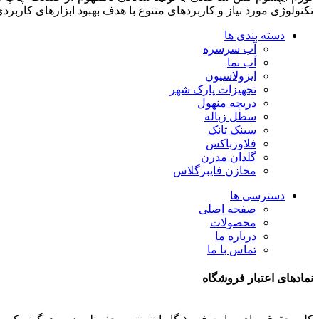
تکنولوژی مورد نیاز و کاربردهای متنوع با هدف بهبود ابزارهای کارب
دسته بندی ها
آب سرسره
آب نما
ایزولاسیون
تجهیزات پارک شهر
دریچه منهول
سطل زباله
سینک تانک
فلاورباکس
گلدان مدرن
مخازن فایبرگلاس
دسترسی ها
صفحه اصلی
محصولات
درباره ما
تماس با ما
نمادهای اعتبار فروشگاه